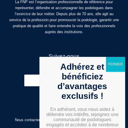
La FNP est l’organisation professionnelle de référence pour
représenter, défendre et accompagner les podologues dans
l’exercice de leur métier. Depuis plus de 70 ans, elle agit au
service de la profession pour promouvoir la podologie, garantir une
pratique de qualité et faire entendre la voix des professionnels
auprès des institutions.
Suivez-nous
F
I
Y
L
Adhérez et
a
n
o
i
c
s
u
n
bénéficiez
e
t
t
k
b
a
u
e
d’avantages
o
g
b
d
o
r
e
i
exclusifs !
k
a
n
S'inscrire
m
En adhérant, vous nous aidez à
défendre vos intérêts, rejoignez une
communauté de podologues
Nous contacter
|
Espace administrateur
|
Mentions légales
|
engagés et accédez à de nombreux
Statuts
| Réalisation :
Floresis